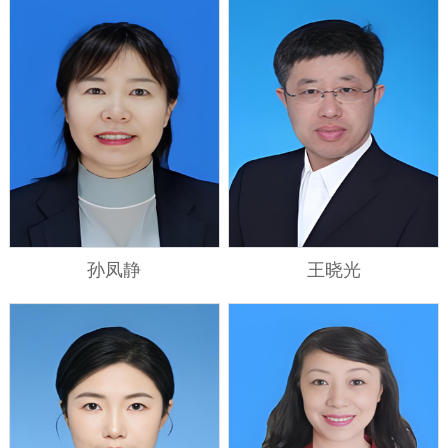
孙凤静
王晓光