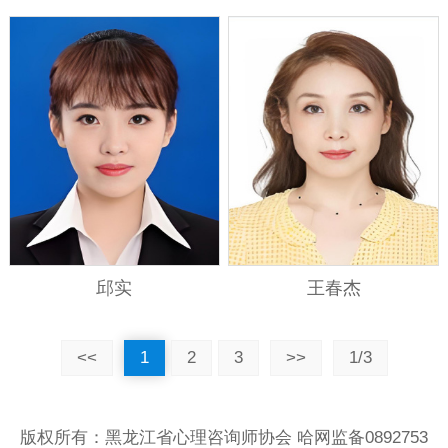
邱实
王春杰
<<
1
2
3
>>
1/3
版权所有：黑龙江省心理咨询师协会 哈网监备0892753