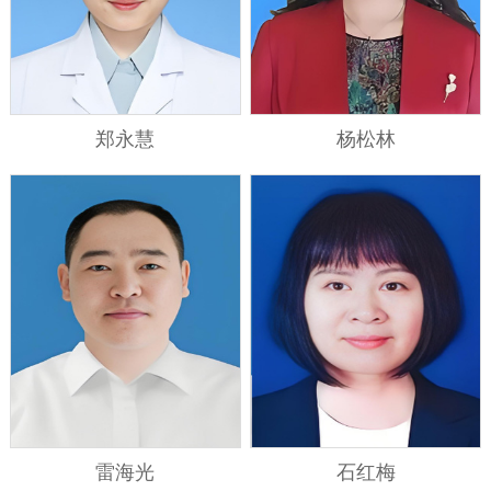
郑永慧
杨松林
雷海光
石红梅